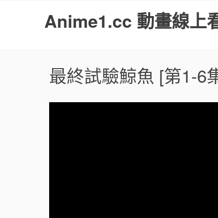
S
Anime1.cc 動畫線上
k
i
p
t
o
最終試驗鯨魚
[第1-6
c
o
n
t
e
n
t