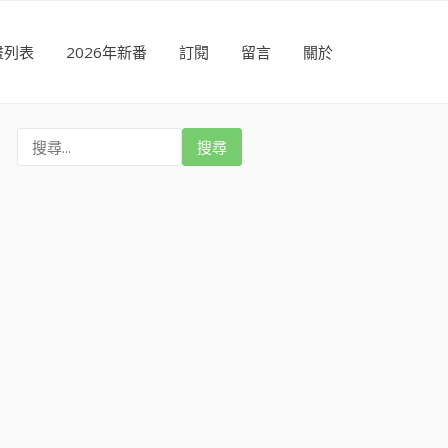
畫列表
2026年新番
訂閱
留言
關於
搜
尋
: