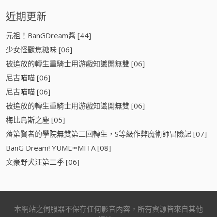
近期更新
元祖！BanGDream醬 [44]
少女怪獸焦糖味 [06]
被追放的轉生重騎士用游戲知識開無雙 [06]
尼古喵喵 [06]
尼古喵喵 [06]
被追放的轉生重騎士用游戲知識開無雙 [06]
梅比烏斯之塵 [05]
落第賢者的學院無雙第二回轉生，S等級作弊魔術師冒險記 [07]
BanG Dream! YUME∞MITA [08]
文豪野犬汪第二季 [06]
本網站之伺服器不保存任何影音內容，所有資源皆來自其他