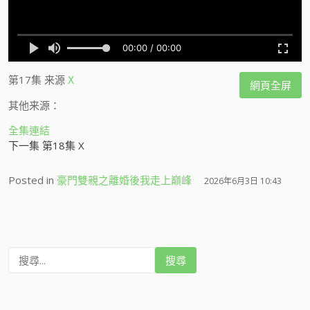
第17集
来源
X
網頁全屏
其他来源：
全集連結
下一集 第18集 X
Posted in
豪門雙親之離婚後我走上巔峰
2026年6月3日 10:43
搜
尋
: