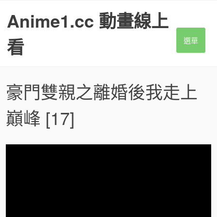
S
Anime1.cc 動畫線上
k
i
p
看
選單
t
o
c
o
豪門雙親之離婚後我走上
n
t
巔峰
[17]
e
n
t