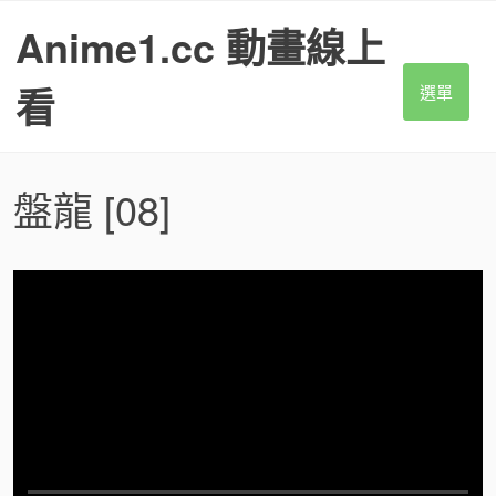
S
Anime1.cc 動畫線上
k
i
p
看
選單
t
o
c
o
盤龍
[08]
n
t
e
n
t