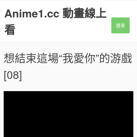
S
Anime1.cc 動畫線上
k
i
p
看
選單
t
o
c
o
想結束這場“我愛你”的游戲
n
t
[08]
e
n
t