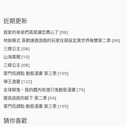
近期更新
我家的弟弟們真是讓您費心了 [06]
地獄模式 喜歡速通游戲的玩家在廢設定異世界無雙第二季 [06]
三嫁公主 [08]
山海異聞 [10]
三嫁公主 [08]
掌門低調點 動態漫畫 第三季 [105]
禪王渡塵 [122]
全球御鬼，我的體內有億只鬼動態漫畫 [79]
擅長逃跑的殿下 第二季 [04]
掌門低調點 動態漫畫 第三季 [105]
猜你喜歡