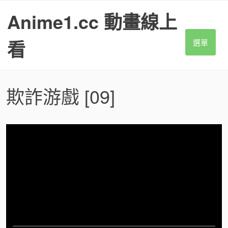
S
Anime1.cc 動畫線上
k
i
p
看
選單
t
o
c
o
欺詐游戲
[09]
n
t
e
n
t