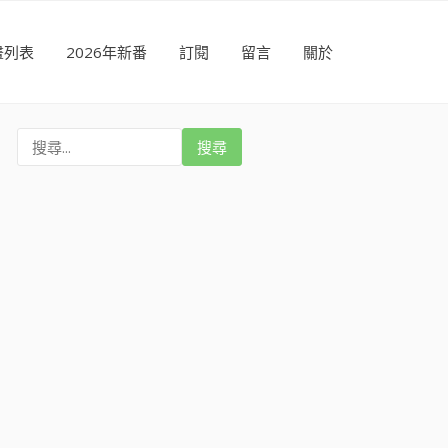
畫列表
2026年新番
訂閱
留言
關於
搜
尋
: