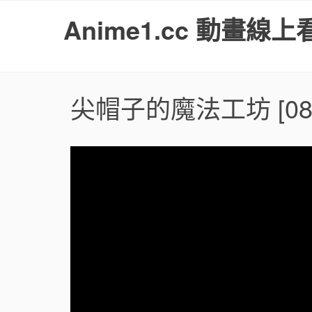
S
Anime1.cc 動畫線上
k
i
p
t
o
尖帽子的魔法工坊
[08
c
o
n
t
e
n
t