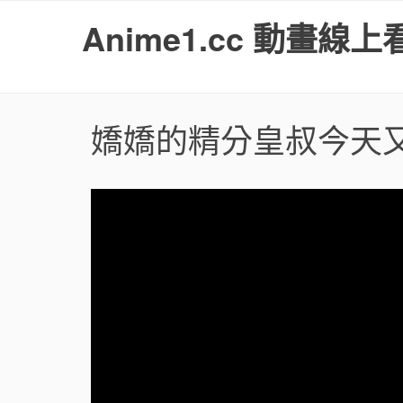
S
Anime1.cc 動畫線上
k
i
p
t
o
嬌嬌的精分皇叔今天
c
o
n
t
e
n
t