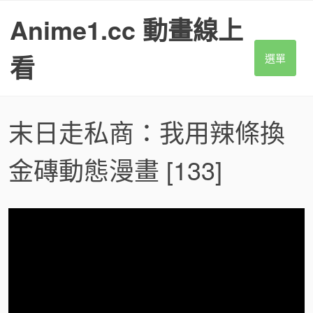
S
Anime1.cc 動畫線上
k
i
p
看
選單
t
o
c
o
末日走私商：我用辣條換
n
t
金磚動態漫畫
[133]
e
n
t