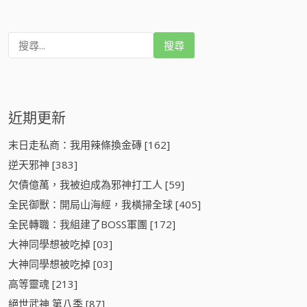
搜
尋
:
近期更新
末日走私商：我用辣條換金磚 [162]
逆天邪神 [383]
欠債億萬，我被迫成為邪神打工人 [59]
全民御獸：開局山海經，我橫掃全球 [405]
全民轉職：我組建了BOSS軍團 [172]
大神同學想被吃掉 [03]
大神同學想被吃掉 [03]
高等靈魂 [213]
絕世武神 第八季 [87]