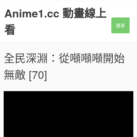
S
Anime1.cc 動畫線上
k
i
p
看
選單
t
o
c
o
全民深淵：從噸噸噸開始
n
t
無敵
[70]
e
n
t