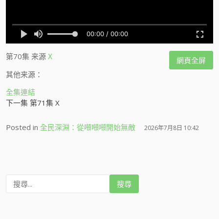
第70集
来源
X
網頁全屏
其他来源：
全集連結
下一集 第71集 X
Posted in
全民深淵：從噸噸噸開始無敵
2026年7月8日 10:42
搜
尋
: