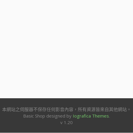
本網站之伺服器不保存任何影音內容，所有資源皆來自其他網站。
Basic Shop designed by
Iografica Themes
.
v 1.20