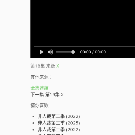
第18集
来源
X
其他来源：
全集連結
下一集 第19集 X
猜你喜歡
非人哉第二季 (2022)
非人哉第三季 (2025)
非人哉第二季 (2022)