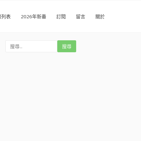
畫列表
2026年新番
訂閱
留言
關於
搜
尋
: