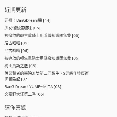
近期更新
元祖！BanGDream醬 [44]
少女怪獸焦糖味 [06]
被追放的轉生重騎士用游戲知識開無雙 [06]
尼古喵喵 [06]
尼古喵喵 [06]
被追放的轉生重騎士用游戲知識開無雙 [06]
梅比烏斯之塵 [05]
落第賢者的學院無雙第二回轉生，S等級作弊魔術
師冒險記 [07]
BanG Dream! YUME∞MITA [08]
文豪野犬汪第二季 [06]
猜你喜歡