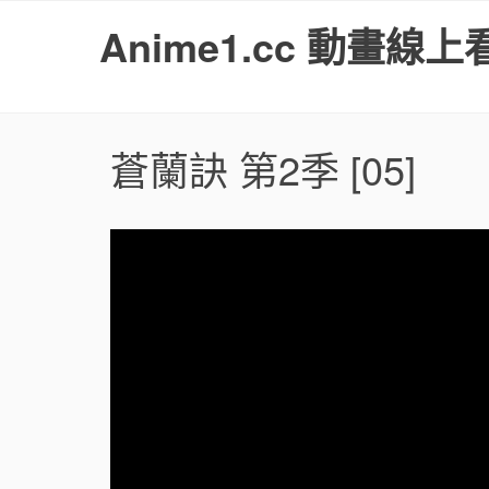
S
Anime1.cc 動畫線上
k
i
p
t
o
蒼蘭訣 第2季
[05]
c
o
n
t
e
n
t