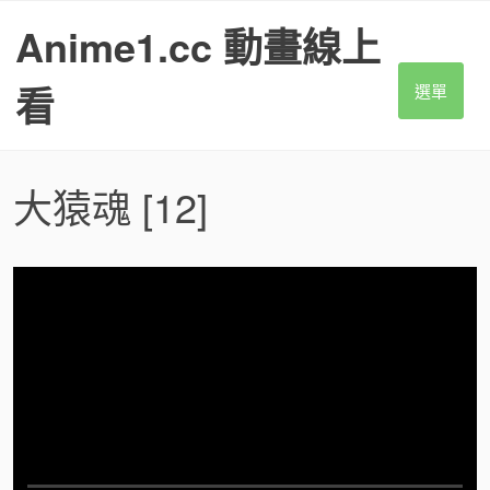
S
Anime1.cc 動畫線上
k
i
p
看
選單
t
o
c
o
大猿魂
[12]
n
t
e
n
t