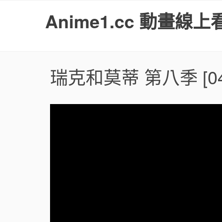
S
Anime1.cc 動畫線上
k
i
p
t
o
瑞克和莫蒂 第八季
[0
c
o
n
t
e
n
t