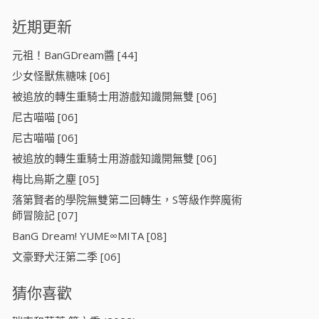
近期更新
元祖！BanGDream醬 [44]
少女怪獸焦糖味 [06]
被追放的轉生重騎士用游戲知識開無雙 [06]
尼古喵喵 [06]
尼古喵喵 [06]
被追放的轉生重騎士用游戲知識開無雙 [06]
梅比烏斯之塵 [05]
落第賢者的學院無雙第二回轉生，S等級作弊魔術
師冒險記 [07]
BanG Dream! YUME∞MITA [08]
文豪野犬汪第二季 [06]
猜你喜歡