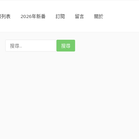
畫列表
2026年新番
訂閱
留言
關於
搜
尋
: