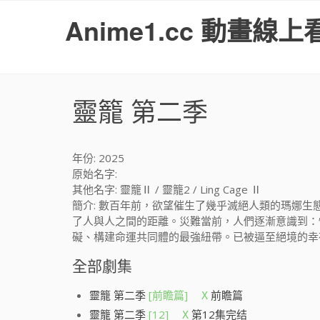
S
Anime1.cc 動畫線上
k
i
p
t
o
靈籠 第二季
c
o
n
t
年份: 2025
e
原始名字:
n
其他名字: 靈籠Ⅱ / 靈籠2 / Ling Cage Ⅱ
t
簡介: 數百年前，欲望催生了幾乎滅絕人類的瑪娜
了人與人之間的距離。災難當前，人們逐漸意識到：
礙、構建命運共同體的最強紐帶。已被逼至絕境的幸存者
全部劇集
靈籠 第二季
[前瞻篇]
前瞻篇
X
靈籠 第二季
[12]
第12集完结
X