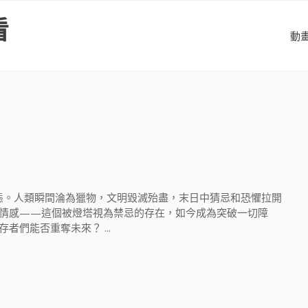
看
動
生態。人類瞬間淪為獵物，文明毀滅殆盡，末日中猜忌和恐懼拉開
情感——這個被燈塔視為禁忌的存在，如今成為突破一切障
們能否重奪未來？ ...