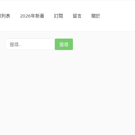
畫列表
2026年新番
訂閱
留言
關於
搜
尋
: