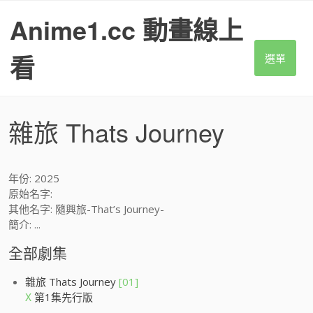
S
Anime1.cc 動畫線上
k
i
p
看
選單
t
o
c
o
雜旅 Thats Journey
n
t
e
n
年份: 2025
t
原始名字:
其他名字: 隨興旅-That’s Journey-
簡介: ...
全部劇集
雜旅 Thats Journey
[01]
第1集先行版
X