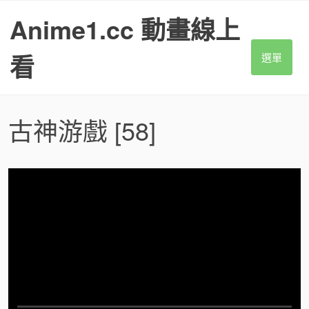
S
Anime1.cc 動畫線上
k
i
p
看
選單
t
o
c
o
古神游戲
[58]
n
t
e
n
t