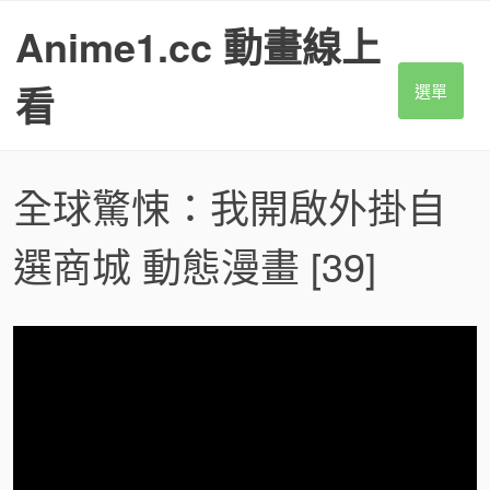
S
Anime1.cc 動畫線上
k
i
p
看
選單
t
o
c
o
全球驚悚：我開啟外掛自
n
t
選商城 動態漫畫
[39]
e
n
t