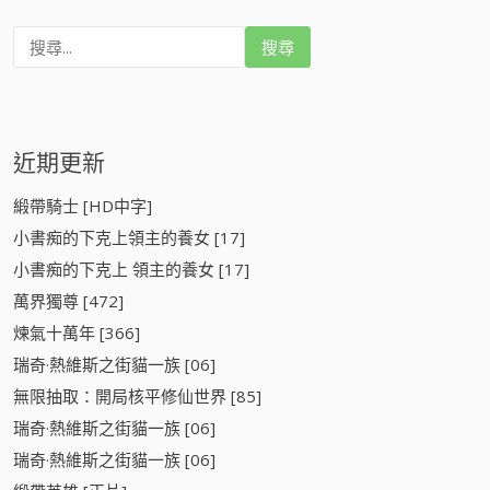
搜
尋
:
近期更新
緞帶騎士 [HD中字]
小書痴的下克上領主的養女 [17]
小書痴的下克上 領主的養女 [17]
萬界獨尊 [472]
煉氣十萬年 [366]
瑞奇·熱維斯之街貓一族 [06]
無限抽取：開局核平修仙世界 [85]
瑞奇·熱維斯之街貓一族 [06]
瑞奇·熱維斯之街貓一族 [06]