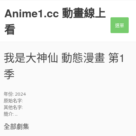
S
Anime1.cc 動畫線上
k
i
p
看
選單
t
o
c
o
我是大神仙 動態漫畫 第1
n
t
季
e
n
t
年份: 2024
原始名字:
其他名字:
簡介: ...
全部劇集