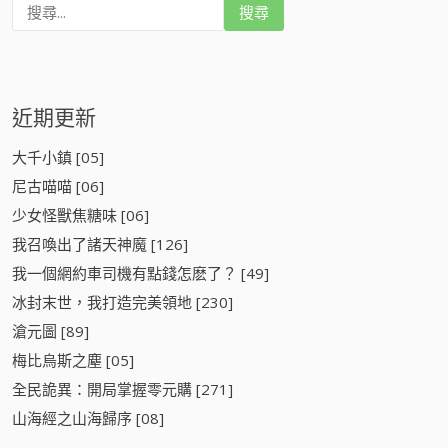
搜
尋
:
近期更新
大千小鎮 [05]
尼古喵喵 [06]
少女怪獸焦糖味 [06]
我召喚出了諸天神魔 [126]
我一個網約車司機有點錢怎麽了？ [49]
冰封末世，我打造完美領地 [230]
滄元圖 [89]
梅比烏斯之塵 [05]
全民詭異：開局掌握零元購 [271]
山海經之山海歸序 [08]