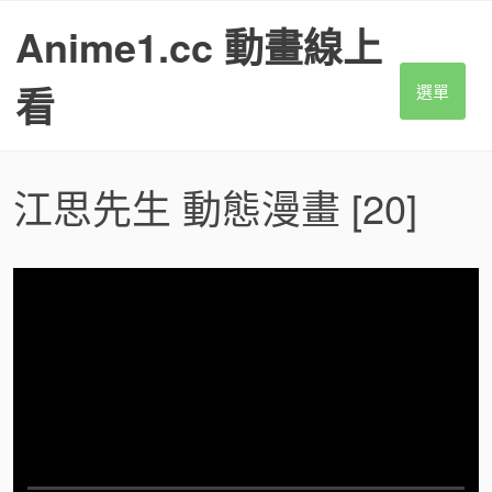
S
Anime1.cc 動畫線上
k
i
p
看
選單
t
o
c
o
江思先生 動態漫畫
[20]
n
t
e
n
t