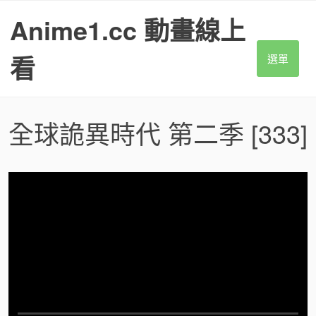
S
Anime1.cc 動畫線上
k
i
p
看
選單
t
o
c
o
全球詭異時代 第二季
[333]
n
t
e
n
t