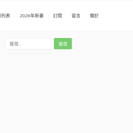
畫列表
2026年新番
訂閱
留言
關於
搜
尋
: