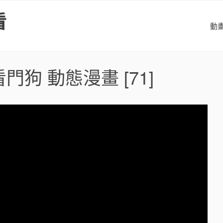
看
動
門狗 動態漫畫
[71]