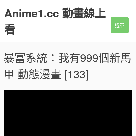
S
Anime1.cc 動畫線上
k
i
p
看
選單
t
o
c
o
暴富系統：我有999個新馬
n
t
甲 動態漫畫
[133]
e
n
t