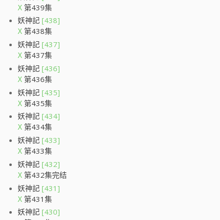
第439集
X
妖神記
[438]
第438集
X
妖神記
[437]
第437集
X
妖神記
[436]
第436集
X
妖神記
[435]
第435集
X
妖神記
[434]
第434集
X
妖神記
[433]
第433集
X
妖神記
[432]
第432集完结
X
妖神記
[431]
第431集
X
妖神記
[430]