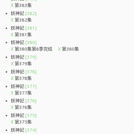
第383集
X
妖神記
[382]
第382集
X
妖神記
[381]
第381集
X
妖神記
[380]
第380集第8季完结
第380集
X
X
妖神記
[379]
第379集
X
妖神記
[378]
第378集
X
妖神記
[377]
第377集
X
妖神記
[376]
第376集
X
妖神記
[375]
第375集
X
妖神記
[374]