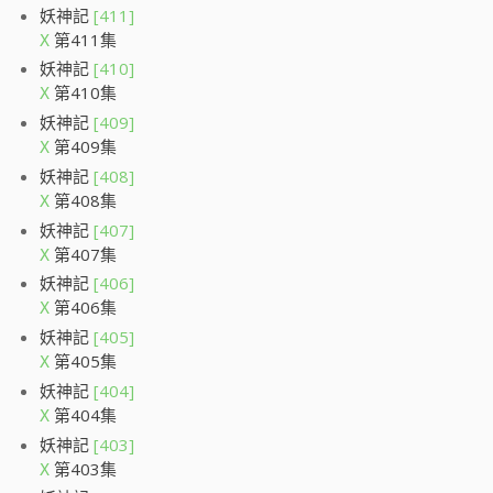
妖神記
[411]
第411集
X
妖神記
[410]
第410集
X
妖神記
[409]
第409集
X
妖神記
[408]
第408集
X
妖神記
[407]
第407集
X
妖神記
[406]
第406集
X
妖神記
[405]
第405集
X
妖神記
[404]
第404集
X
妖神記
[403]
第403集
X