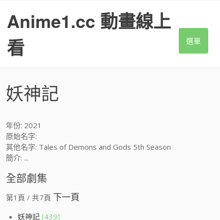
S
Anime1.cc 動畫線上
k
i
p
看
選單
t
o
c
o
妖神記
n
t
e
n
年份: 2021
t
原始名字:
其他名字: Tales of Demons and Gods 5th Season
簡介: ...
全部劇集
下一頁
第1頁 / 共7頁
妖神記
[439]