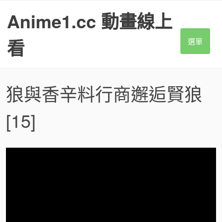
S
Anime1.cc 動畫線上
k
i
p
看
選單
t
o
c
o
狼與香辛料行商邂逅賢狼
n
t
[15]
e
n
t