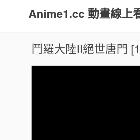
S
Anime1.cc 動畫線上
k
i
p
t
o
鬥羅大陸II絕世唐門
[1
c
o
n
t
e
n
t