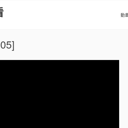
看
動
05]