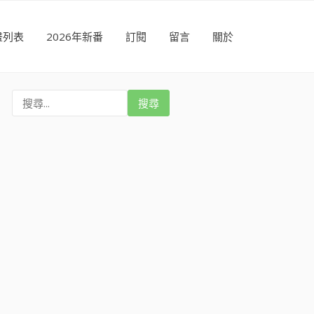
畫列表
2026年新番
訂閱
留言
關於
搜
尋
: