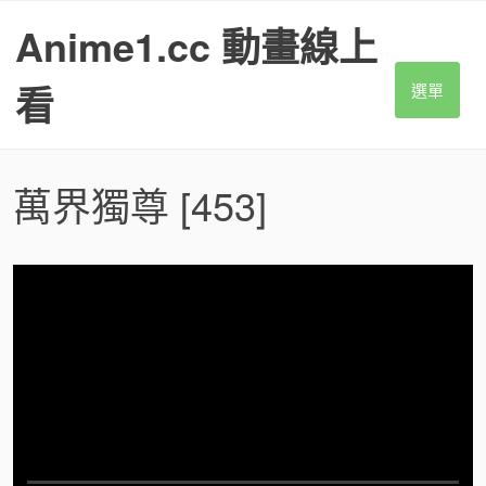
S
Anime1.cc 動畫線上
k
i
p
看
選單
t
o
c
o
萬界獨尊
[453]
n
t
e
n
t