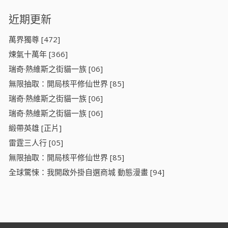
近期更新
萬界獨尊 [472]
煉氣十萬年 [366]
瑞奇·熱維斯之街貓一族 [06]
無限抽取：開局核平修仙世界 [85]
瑞奇·熱維斯之街貓一族 [06]
瑞奇·熱維斯之街貓一族 [06]
緞帶英雄 [正片]
雷霆三人行 [05]
無限抽取：開局核平修仙世界 [85]
全球驚悚：我開啟外掛自選商城 動態漫畫 [94]