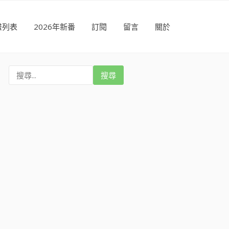
畫列表
2026年新番
訂閱
留言
關於
搜
尋
: