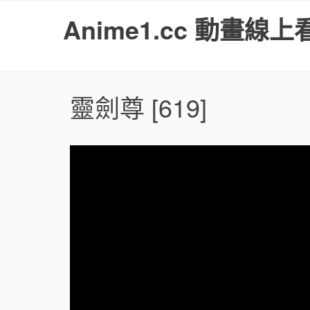
S
Anime1.cc 動畫線上
k
i
p
t
o
靈劍尊
[619]
c
o
n
t
e
n
t