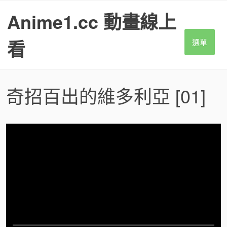
S
Anime1.cc 動畫線上
k
i
p
看
選單
t
o
c
o
奇招百出的維多利亞
[01]
n
t
e
n
t