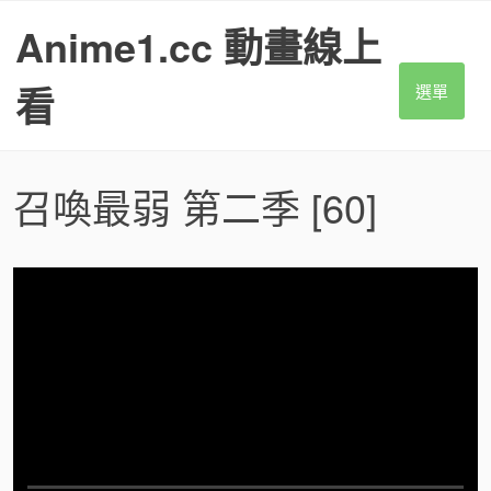
S
Anime1.cc 動畫線上
k
i
p
看
選單
t
o
c
o
召喚最弱 第二季
[60]
n
t
e
n
t