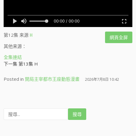
第12集
来源
H
網頁全屏
其他来源：
全集連結
下一集 第13集 H
Posted in
開局主宰都市王座動態漫畫
2026年7月8日 10:42
搜
尋
: