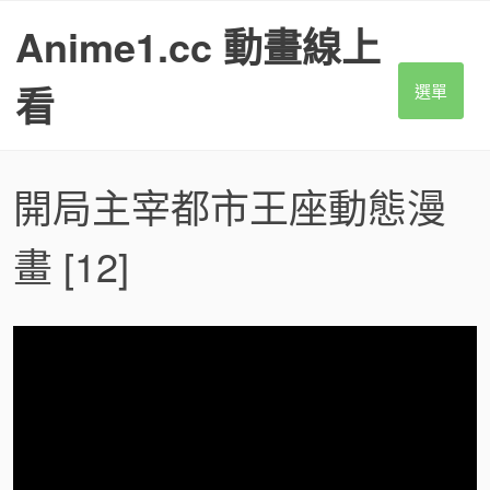
S
Anime1.cc 動畫線上
k
i
p
看
選單
t
o
c
o
開局主宰都市王座動態漫
n
t
畫
[12]
e
n
t