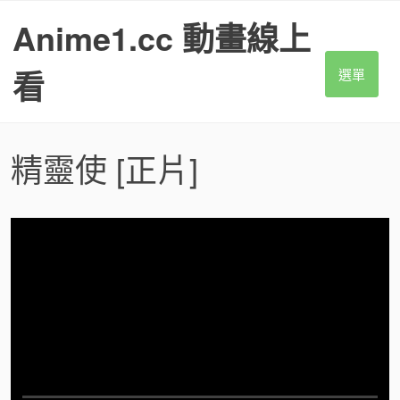
S
Anime1.cc 動畫線上
k
i
p
看
選單
t
o
c
o
精靈使
[正片]
n
t
e
n
t