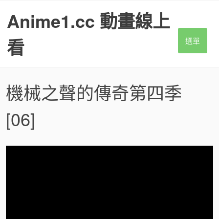
S
Anime1.cc 動畫線上
k
i
p
看
選單
t
o
c
o
機械之聲的傳奇第四季
n
t
[06]
e
n
t