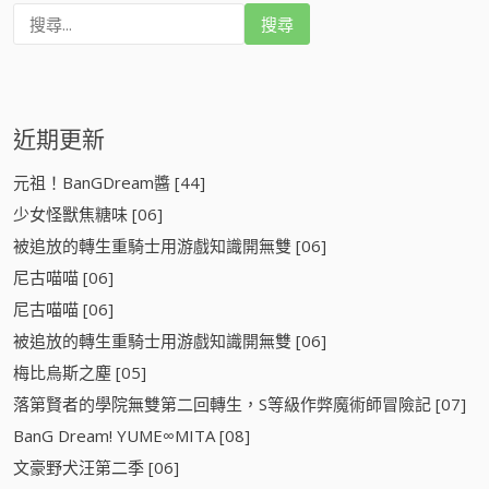
搜
尋
:
近期更新
元祖！BanGDream醬 [44]
少女怪獸焦糖味 [06]
被追放的轉生重騎士用游戲知識開無雙 [06]
尼古喵喵 [06]
尼古喵喵 [06]
被追放的轉生重騎士用游戲知識開無雙 [06]
梅比烏斯之塵 [05]
落第賢者的學院無雙第二回轉生，S等級作弊魔術師冒險記 [07]
BanG Dream! YUME∞MITA [08]
文豪野犬汪第二季 [06]