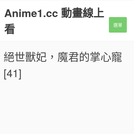
S
Anime1.cc 動畫線上
k
i
p
看
選單
t
o
c
o
絕世獸妃，魔君的掌心寵
n
t
[41]
e
n
t