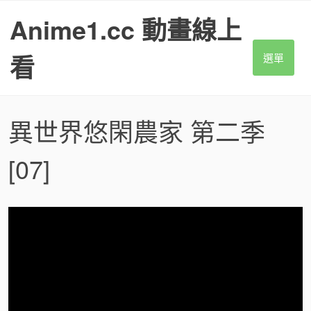
S
Anime1.cc 動畫線上
k
i
p
看
選單
t
o
c
o
異世界悠閑農家 第二季
n
t
[07]
e
n
t