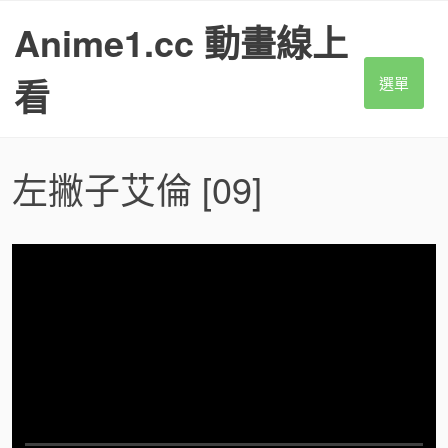
S
Anime1.cc 動畫線上
k
i
p
看
選單
t
o
c
o
左撇子艾倫
[09]
n
t
e
n
t