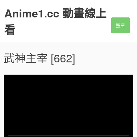
S
Anime1.cc 動畫線上
k
i
p
看
選單
t
o
c
o
武神主宰
[662]
n
t
e
n
t