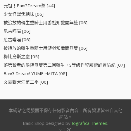
元祖！BanGDream醬 [44]
少女怪獸焦糖味 [06]
被追放的轉生重騎士用游戲知識開無雙 [06]
尼古喵喵 [06]
尼古喵喵 [06]
被追放的轉生重騎士用游戲知識開無雙 [06]
梅比烏斯之塵 [05]
落第賢者的學院無雙第二回轉生，S等級作弊魔術師冒險記 [07]
BanG Dream! YUME∞MITA [08]
文豪野犬汪第二季 [06]
本網站之伺服器不保存任何影音內容，所有資源皆來自其他
網站。
Basic Shop designed by
Iografica Themes
.
v 1.20