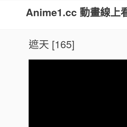
S
Anime1.cc 動畫線上
k
i
p
t
o
遮天
[165]
c
o
n
t
e
n
t