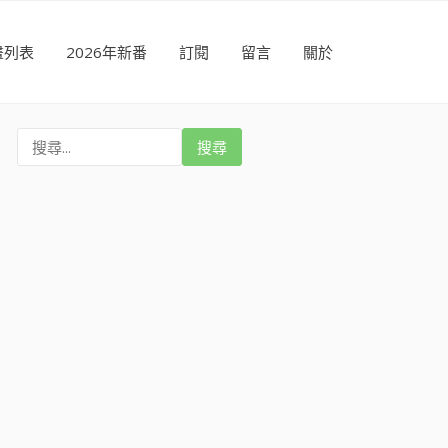
畫列表
2026年新番
訂閱
留言
關於
搜
尋
: