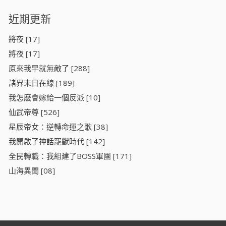
近期更新
將夜 [17]
將夜 [17]
原來我早就無敵了 [288]
諸界末日在線 [189]
我怎麽會嫁給一個反派 [10]
仙武帝尊 [526]
星辰帝女：逆轉命運之歌 [38]
我開啟了神話寵獸時代 [142]
全民轉職：我組建了BOSS軍團 [171]
山海異聞 [08]