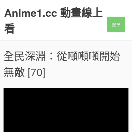
S
Anime1.cc 動畫線上
k
i
p
看
選單
t
o
c
o
全民深淵：從噸噸噸開始
n
t
無敵
[70]
e
n
t