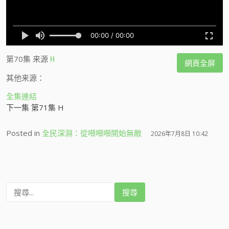
第70集
来源
H
網頁全屏
其他来源：
全集連結
下一集 第71集 H
Posted in
全民深淵：從噸噸噸開始無敵
2026年7月8日 10:42
搜
尋
: