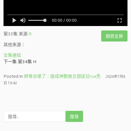
第33集
来源
H
網頁全屏
其他来源：
全集連結
下一集 第34集 H
Posted in
師尊去哪了：變成神獸被五個徒兒rua禿
2026年7月8
日 10:42
搜
尋
: