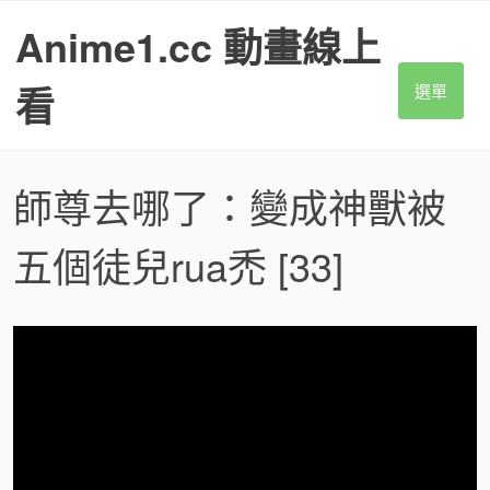
S
Anime1.cc 動畫線上
k
i
p
看
選單
t
o
c
o
師尊去哪了：變成神獸被
n
t
五個徒兒rua禿
[33]
e
n
t