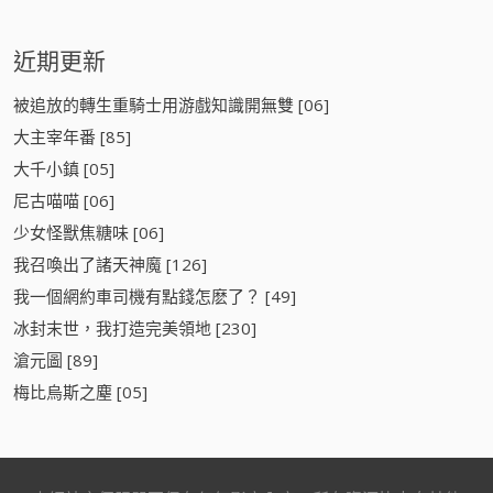
近期更新
被追放的轉生重騎士用游戲知識開無雙 [06]
大主宰年番 [85]
大千小鎮 [05]
尼古喵喵 [06]
少女怪獸焦糖味 [06]
我召喚出了諸天神魔 [126]
我一個網約車司機有點錢怎麽了？ [49]
冰封末世，我打造完美領地 [230]
滄元圖 [89]
梅比烏斯之塵 [05]