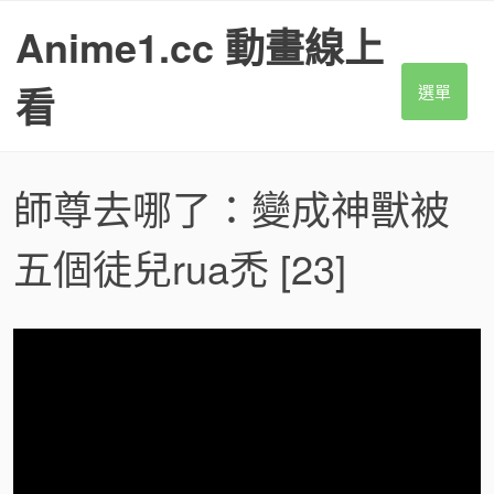
S
Anime1.cc 動畫線上
k
i
p
看
選單
t
o
c
o
師尊去哪了：變成神獸被
n
t
五個徒兒rua禿
[23]
e
n
t