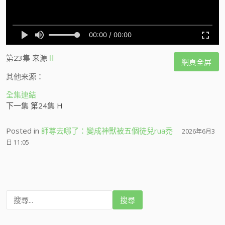
第23集
来源
H
網頁全屏
其他来源：
全集連結
下一集 第24集 H
Posted in
師尊去哪了：變成神獸被五個徒兒rua禿
2026年6月3
日 11:05
搜
尋
: