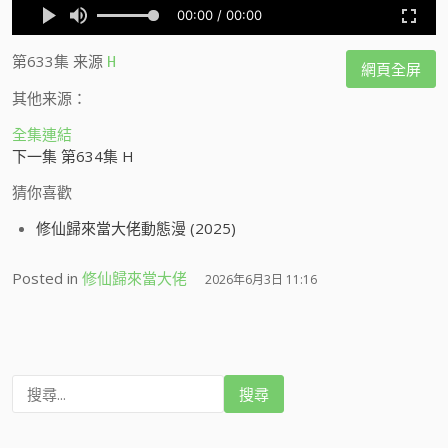
第633集
来源
H
網頁全屏
其他来源：
全集連結
下一集 第634集 H
猜你喜歡
修仙歸來當大佬動態漫 (2025)
Posted in
修仙歸來當大佬
2026年6月3日 11:16
搜
尋
: