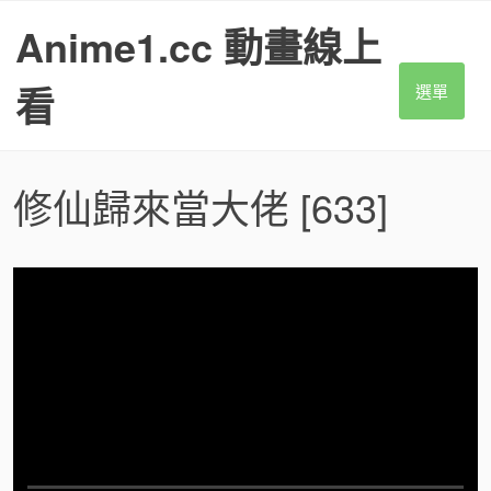
S
Anime1.cc 動畫線上
k
i
p
看
選單
t
o
c
o
修仙歸來當大佬
[633]
n
t
e
n
t