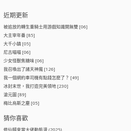
近期更新
被追放的轉生重騎士用游戲知識開無雙 [06]
大主宰年番 [85]
大千小鎮 [05]
尼古喵喵 [06]
少女怪獸焦糖味 [06]
我召喚出了諸天神魔 [126]
我一個網約車司機有點錢怎麽了？ [49]
冰封末世，我打造完美領地 [230]
滄元圖 [89]
梅比烏斯之塵 [05]
猜你喜歡
修仙歸來當大佬動態漫 (2025)