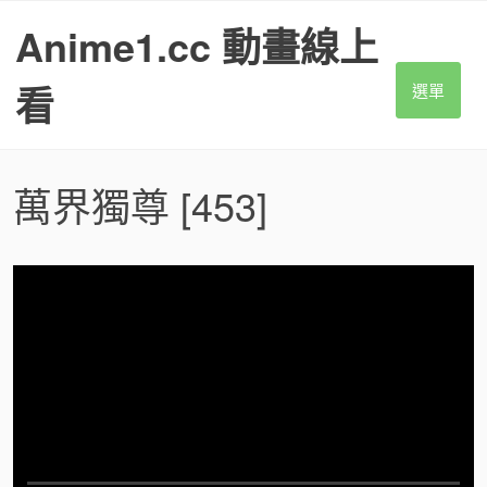
S
Anime1.cc 動畫線上
k
i
p
看
選單
t
o
c
o
萬界獨尊
[453]
n
t
e
n
t