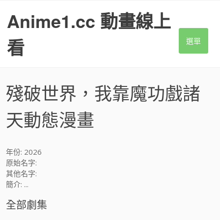
S
Anime1.cc 動畫線上
k
i
p
看
選單
t
o
c
o
殘破世界，我靠魔功戲諸
n
t
天動態漫畫
e
n
t
年份: 2026
原始名字:
其他名字:
簡介: ...
全部劇集