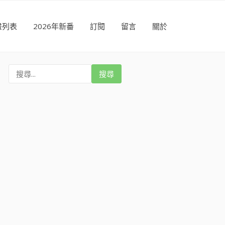
畫列表
2026年新番
訂閱
留言
關於
搜
尋
: