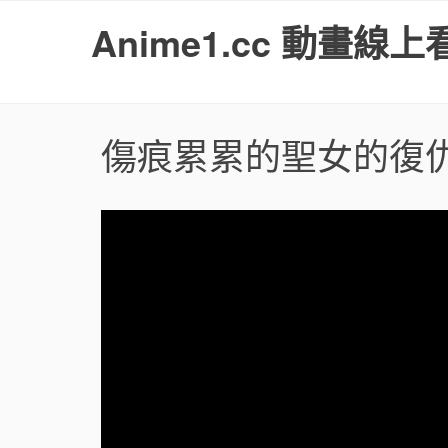
S
Anime1.cc 動畫線上
k
i
p
t
o
傷痕累累的聖女的復
c
o
n
t
e
n
t