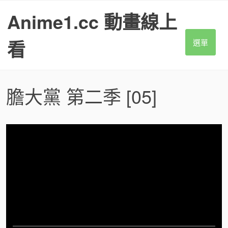
S
Anime1.cc 動畫線上
k
i
p
看
選單
t
o
c
o
膽大黨 第二季
[05]
n
t
e
n
t