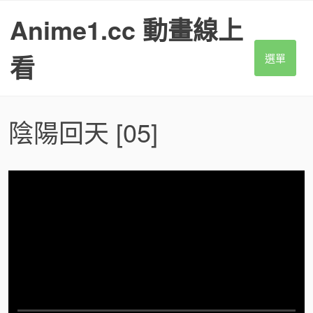
S
Anime1.cc 動畫線上
k
i
p
看
選單
t
o
c
o
陰陽回天
[05]
n
t
e
n
t