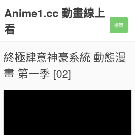
S
Anime1.cc 動畫線上
k
i
p
看
選單
t
o
c
o
終極肆意神豪系統 動態漫
n
t
畫 第一季
[02]
e
n
t