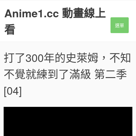
S
Anime1.cc 動畫線上
k
i
p
看
選單
t
o
c
o
打了300年的史萊姆，不知
n
t
不覺就練到了滿級 第二季
e
n
t
[04]