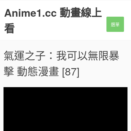
S
Anime1.cc 動畫線上
k
i
p
看
選單
t
o
c
o
氣運之子：我可以無限暴
n
t
擊 動態漫畫
[87]
e
n
t