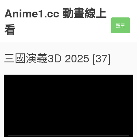
S
Anime1.cc 動畫線上
k
i
p
看
選單
t
o
c
o
三國演義3D 2025
[37]
n
t
e
n
t